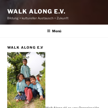
WALK ALONG E.V.
Bildung + kultureller Austausch = Zukunft
Menú
WALK ALONG E.V
WalkAlong eV es una Organización