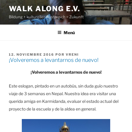
Saltar
WALK ALONG E.V.
al
Bildung + kultureller Austausch = Zukunft
contenido
Menú
PUBLICADO
12. NOVIEMBRE 2016
POR
VRENI
¡Volveremos a levantarnos de nuevo!
EL
¡Volveremos a levantarnos de nuevo!
Este eslogan, pintado en un autobús, sin duda guío nuestro
viaje de 3 semanas en Nepal. Nuestra idea era visitar una
querida amiga en Karmidanda, evaluar el estado actual del
proyecto de la escuela y de la aldea en general.