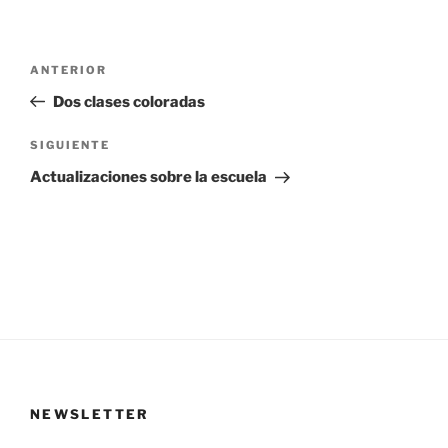
Navegación
Entrada
ANTERIOR
anterior:
Dos clases coloradas
de
Siguiente
SIGUIENTE
entradas
entrada
Actualizaciones sobre la escuela
NEWSLETTER