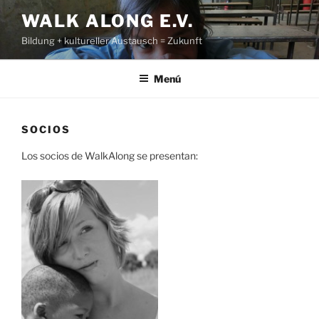
Saltar
WALK ALONG E.V.
al
Bildung + kultureller Austausch = Zukunft
contenido
Menú
SOCIOS
Los socios de WalkAlong se presentan: